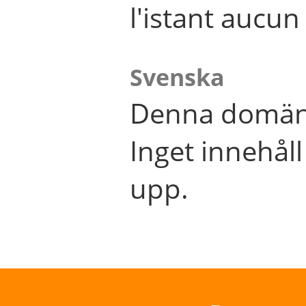
l'istant aucu
Svenska
Denna domän 
Inget innehål
upp.